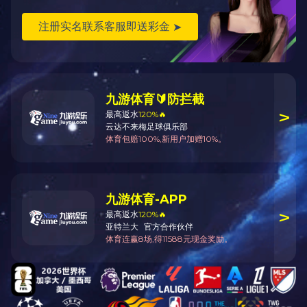
度。
返回列表
联系电话
0757-26601018
OA
COPYRIGHT © 开云篮球_开云篮球(中国集团)股份有限公司建筑科技集团有限公司
ALL RIGHTS RESERVED
粤ICP备17068023号
网站建设：优网科技
微信公众平台