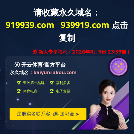
EN
联系电话