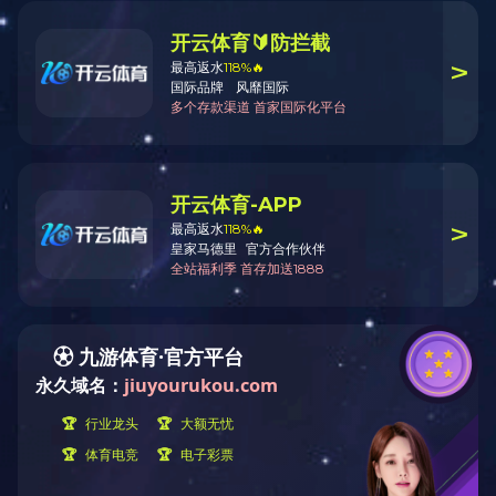
0757-26601018
OA
COPYRIGHT © 开云篮球_开云篮球(中国集团)股份有限公司建筑科技集团有限公司
ALL RIGHTS RESERVED
粤ICP备17068023号
网站建设：优网科技
微信公众平台
J9体育（China）有限责任公司官网
|
星空官网
|
kaiyun开云官方网站
|
米兰体育
|
米兰网站_米兰网页版(China)官方网站
|
乐鱼平台_乐鱼（中国）一站式服务平台
|
乐
鱼线上平台(集团)官方网站
|
乐动官方注册
|
在线买球（中国）唯一官方网站
|
TOP