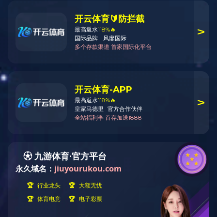
发布时间：22-03-21 浏览量：6516
2022
年
3
月
18
日，开云篮球_开云篮球(中国集团)
股份有限公司建筑举行“
2022
年上半年碧桂园入伍新
兵”欢送仪式。考虑目前疫情形势，顺德区人武部政
治委员江河，北滘镇党委委员、人武部部长岑坤杰，
北滘镇人武部副部长李玉磊，碧桂园集团党委委员、
集团助理总裁罗劲荣，开云篮球_开云篮球(中国集
团)股份有限公司建筑党委副书记、执行总经理邓培
初，碧桂园集团办公室副主任兼行政管理部总经理田
冲等领导通过“线上
+
线下”等形式，与入伍新兵及其
家属共同见证这一荣耀时刻。
佛山市顺德区
2022
年春季新兵役前教育训练合照