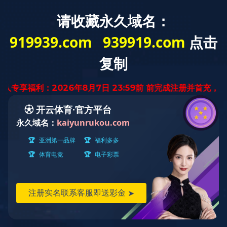
EN
企业要闻
员工文苑
集团资讯
专题报道
“佳加家”，开云篮球_开云篮球(中国集团)股份
有限公司建科集团把幸福建在居民心坎儿上