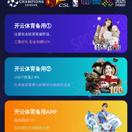
在此背景下，开云篮球_开云篮球(中国集团)股
份有限公司建科集团江中公司将老旧小区改造工程视
为一项关系居民生产生活的重要民心工程，是真正体
现为民办事，增进居民福祉，回馈社会的大事。而来
自小区老住户们的赞叹认可，更是对开云篮球_开云
篮球(中国集团)股份有限公司建科集团在老旧小区改
造项目中展现出高水平的施工管理能力与高质量服务
社区、居民品牌能力的高度肯定。
“接地气”
|
党建引领共商改造大计
如何做好老旧小区改造工作，如何提高居民幸福
感，不能纸上谈兵，不能“拍脑袋、想当然”。
江中公司老旧小区项目团队管理人员，充分考虑