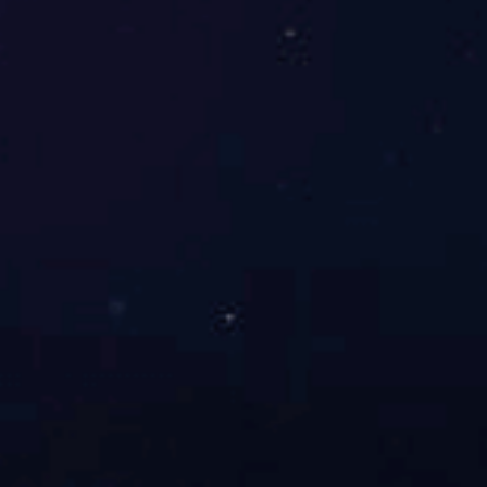
07.18
【开云篮球_开云篮球(中国集团)股份有限公司建科集
团】管理提效，破局突围
06.13
人人讲安全，个个会应急-畅通生命通道|开云篮球_开
云篮球(中国集团)股份有限公司建科集团2024年度安
全生产月启动仪式圆满举行
05.29
一切以项目为中心|开云篮球_开云篮球(中国集团)股
份有限公司建科集团总裁一线巡盘
05.20
“佳加家”，开云篮球_开云篮球(中国集团)股份有限公