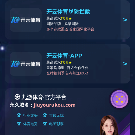
发布时间：24-05-16 浏览量：2827
一眼看过去小区环境干净了、整洁了
路上的水坑不见了，爆开的墙皮没有了
头顶再也没有私拉乱接的电线了
停车也方便了……
环境真係好好啊
在广东省佛山市里水镇老旧小区改造验收的现场
居住多年的老业主们不禁发出一声声感叹
……
项目简介：此次改造工程包括东藤小区、电厂小
区、机械厂小区与教师楼，它们作为上世纪
80
年代的
老旧小区，由于缺乏有效的物业管理，近年来出现了