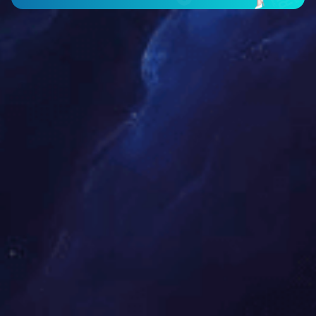
为此，项目管理人员连夜加班制定出详细的雨季
施工方案，提前准备好足量的防雨、排水材料和机
具，每周进行至少两次的检查检修，做好防漏和排水
措施，并抓住气温回暖有利时机掀起施工高潮，做到
雨前有安排，雨后有行动，小雨不停歇，大雨加防雨
棚。目前，项目所有工作按照既定计划稳步推进，预
售节点提前一周保质保量完成。
“齐”字当头，吹响冲锋“集结号”
开年后，为抢抓工期和进度，保障项目顺利交
付。增城陈家林碧桂园云玥阁项目班子多次召开项目
建设推进会，统一思想，坚定信心，认清形势，并压
实生产责任。
项目经理与生产经理签订工期责任状、线条负责