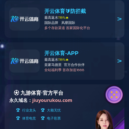
度”
发布时间：22-03-25 浏览量：5660
从一片荒土到拔地而起
需要花费多少时间
这里机械轰鸣，这里人声鼎沸
工地，你不知道的样子
这里都有
今天让我们走进开云篮球_开云篮球(中国集团)股份
有限公司建筑广清公司
看高楼大厦建设背后
开云篮球_开云篮球(中国集团)股份有限公司铁军的
奋斗故事
~