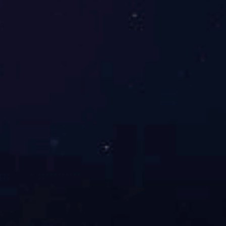
工程最大的难点之一就是场地条件，增城陈家林
碧桂园云玥阁项目面对诸多不利因素，决定以“巧”开
篇。项目制定工作任务清单，要求工作责任落实到
人，对抢工进度上墙并实施每日一报，配齐配强项目
现场管理力量，采取“
5+2
”“白加黑”
24
小时倒班作业
模式，确保现场不间断作业。
在完成
1000
多立方米混凝土浇筑筏板任务中，增
城陈家林碧桂园云玥阁项目为确保混凝土浇筑质量，
面对随时侵袭的暴雨天气积极与搅拌站沟通，协调
24
小时不间断运输，并派出生产经理和栋号长全天候对
现场混凝土和易性、浇筑、振捣等进行监控。
但随着雨水量不断增加，装载混凝土的重车往复
碾压，让经受连续暴雨袭击后的道路不堪重负，导致
路面损毁。管理人员又立刻调动挖掘机抢修道路，恢
复了路面的平整，从而保证了混凝土浇筑的正常推