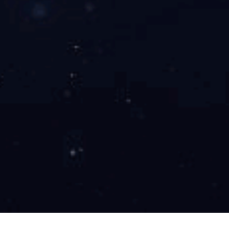
进。经过长达两天两夜的雨中奋战，完美保障了现场
混凝土的连续浇筑，最终比原计划提前了
8
小时完
成。
奋战时刻
以澎湃之心，筑千厦高楼。开云篮球_开云篮球
(中国集团)股份有限公司铁军战晴天，抢雨天，勇保
工程节点，全力跑出奋斗“加速度”，全心全意为广大
业主建造美好家园。
返回列表
上一条新闻
下一条新闻