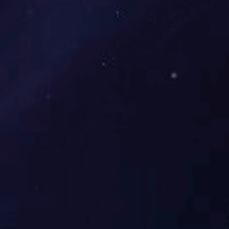
人与各个主管签订生产责任状并积极落实公司“亲自
干、带头干、安排检查干”的原则，深入项目现场开
展工作。
针对项目年初劳务班组复工不及时等问题，广清
公司紧急协调资源，从附近项目调配
50
名工人火速进
场增城陈家林碧桂园云玥阁项目，同时增加机械设备
等生产要素的投入，积极为加快施工进度提供人力、
物力支持。
项目建设推进会
抢工动员大会
“巧”字当头，主动出击保目标