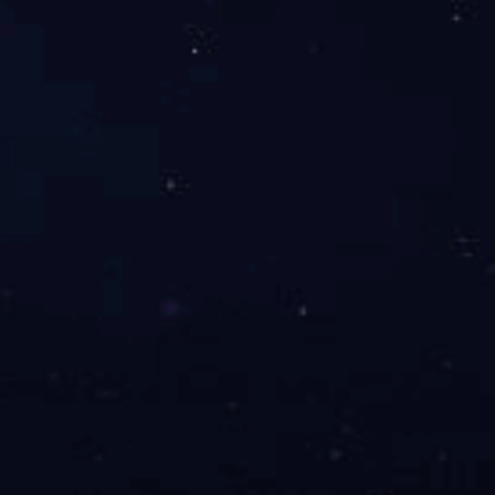
司建筑科技集团有限公司
3号