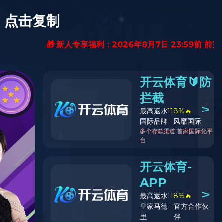
EN
专题报道