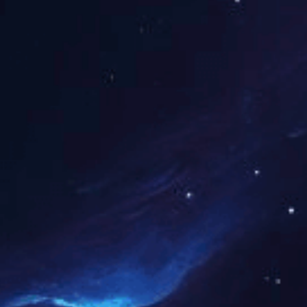
2020
年受疫情影响，多项材料无法正常供货
劳务单位沟通协调，积极解决材料运输以及班组
了“
6.30
”正负零以及预售节点要求。
2020
年
12
月
17
项目团队乘势追击，所有主体结构较预期提前
2
个
站在主体结构封顶仪式的主持台前，吴景波
诺，展现了开云篮球_开云篮球(中国集团)股份有
精益求
在工地现场多年的摸爬滚打，使吴景波拥有
严考核”的“九字秘诀”，针对每个板块，逐一制
行全面把控，为每一块工区责任人列出问题销项
划，以全岗位项目管理流程实现精益建造。