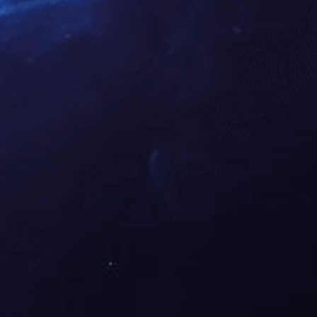
梦护航~
06.09
先锋人物|“我不算聪明，所以要用努
力来弥补”
05.24
先锋人物|做好项目基石，用“小岗位”
成就“大事业”
05.16
先锋人物|办好每一件事，从“小女人”
化身“大超人”
04.19
先锋人物|不驰于空想、不骛于虚声