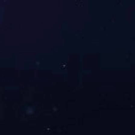
联系电话
0757-26601018
OA
© 开云篮球_开云篮球(中国集团)股份有限公
LL RIGHTS RESERVED
粤ICP备1706802
网站建设：优网科技