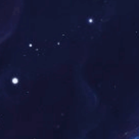
线，兢兢业业的护航员
年
3
月，吴景波被任命为碧悦广场项目经理，碧悦广场项目作为顺
高层，地属广州南
TOD
核芯板块超级地标综合体，是为响应顺德
。
有限公司品牌，吴景波上任后面临的第一块“硬骨头”，便是要完
结构施工。“大家都迷茫的时候，需要一个人带头走出第一步！”
计图纸及施工方案，深入分析工程施工重要影响因素，面对三层
护及地质十分复杂、铝模首拼等难题。他带领项目
BIM
小组深度
、基坑支撑拆除顺序优化、有限空间场地布置等各种工况的施工
用临时占道堆料和施工方案来确保场地畅通无阻，地下室较预期
利施工，从材料到场后的分类摆放、材料上楼分拣、拼装过程均
推进了主楼施工进度。