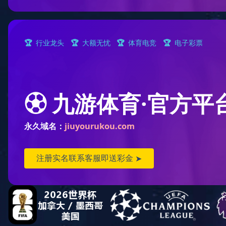
先锋人物|立足岗位
发布时间：2
吴景波，男，
1982
年
7
月生，中共党员，高级
建筑后，先后在中山天玺湾项目、中山港口项目
吴景波同志凭借自身过硬的业务水平和优秀的项目
人”等荣誉；并且自创“后浇带快拆体系和烟道返
杯科技创新主创人员奖。