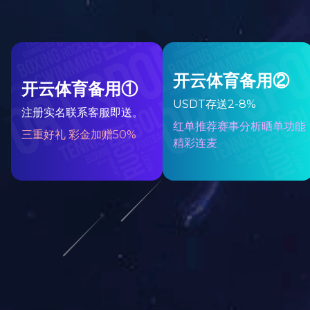
奋楫笃
2018
年，吴景波被任命为中山港口项目经理
重。
为了提质增效，吴景波认为必须要在创新创
进项目。针对厨房渗漏风险，吴景波和技术团队
况，反复研讨试验，通过采用成品烟道底部增加
大降低了渗漏风险。
同时，针对入户电箱贴模率低和
项目实际情况确定了采用“外包角钢焊接固定
+
内部填充
不仅在公司获得一致好评，还获评了广东省级工法荣誉
获“十三届广东省土木工程詹天佑故乡杯”荣誉，为公司