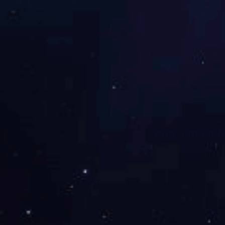
COPYRIGHT 
A