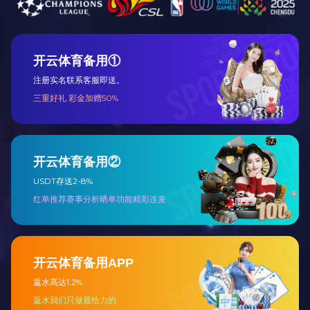
育资源共享共融提供了便利。
华东师范大学附属顺德美的学校（一期）项目封顶仪
式现场
上午
10
时
18
分，封顶仪式正式开始，开云篮球_
开云篮球(中国集团)股份有限公司建筑总经理马小军
代表开云篮球_开云篮球(中国集团)股份有限公司建
筑致辞。马小军总表示区委区政府、镇委镇政府把华
东师大附属顺德美的学校这项重要的民生工程交给开
云篮球_开云篮球(中国集团)股份有限公司建筑，是
对开云篮球_开云篮球(中国集团)股份有限公司建筑
履约能力的高度信任！是对开云篮球_开云篮球(中国
集团)股份有限公司建筑打造精品的殷切期望！也是
对本土建企高质量发展的支持和鼓励！开云篮球_开
云篮球(中国集团)股份有限公司建筑深感荣幸，也深
知使命光荣，责任重大！