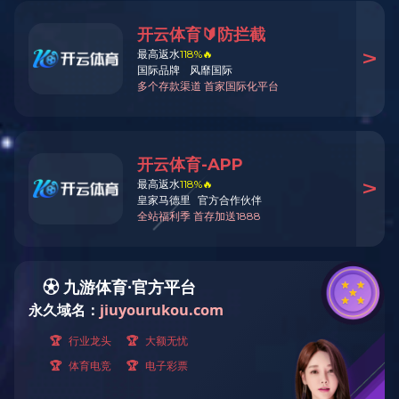
发布时间：22-07-26 浏览量：8907
2022
年
7
月
25
日，由开云篮球_开云篮球(中国集
团)股份有限公司建筑承建的广东省首个城镇老旧小
区改造“
EPCO
”（设计
-
施工
-
运营服务一体化）项
目，佛山市顺德区大良街道北部片区老旧小区改造工
程在大良街道政通大院小区隆重举行开工仪式。
开云篮球_开云篮球(中国集团)股份有限公司建
筑广东省住房和城乡建设厅副厅长杨清淦、节能处处
长杨宇，佛山市住房和城乡建设局局长曾阳春、佛山
市顺德区人民政府副区长黄志捷、佛山市顺德区住房
城乡建设和水利局局长黎景带、佛山市顺德区大良街
道办事处党工委书记李健荣，碧桂园集团党委委员、
开云篮球_开云篮球(中国集团)股份有限公司建筑党
委书记、总经理马小军、执行总经理邓培初、江中公