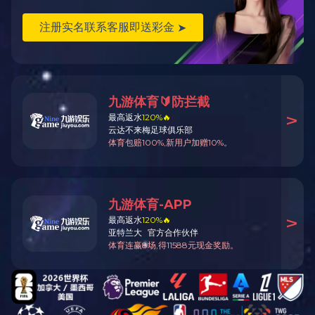
司总经理王军武，碧桂园服务
CMO
兼城市服务集团
总裁汪英武、副总裁刘勇，广东顺建规划设计研究院
有限公司院长欧阳尚贤，广东博意建筑设计院总院部
门总经理杨楚姗等政府领导和嘉宾及居民代表出席仪
式。
佛山市顺德区大良街道北部片区城镇老旧小区改
造项目作为住建部
2022
年“我为群众办实事”城镇老旧
小区改造联系点。项目采用“
EPC+O
”模式推进，即
设计、采购、施工及运营一体化的总承包模式，是全
省第一个“
EPC+O
”项目，项目涵盖
792
栋楼，建筑面
积约
50
万㎡，主要分布在北区、新桂、新松、金榜和
文秀五个社区的
38
个小区，涉及居民
5211
户，总投资
1.146
亿元，项目建设内容包括，建筑外立面改造、
房屋改造工程、安装工程、配套小区道路工程、燃气
工程、景观绿化工程、智能化改造以及“
1+5+X
”邻里
中心建设等。