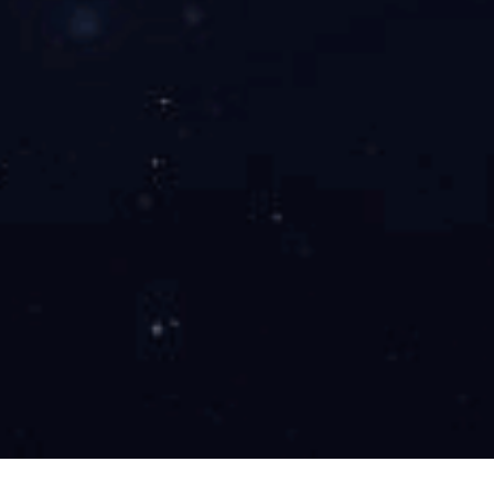
先锋人物|“大”楼“小”事，来自工地的“super建筑人”
05.16
五四青年节 | “青”尽全力，一线有我
05.16
科建人的属性大曝光，快来选择你的那一款！
09.21
青年榜young|以青春之名，吹响“青年文明号”！
09.20
驰援河北|科建集团“再”行动
08.29