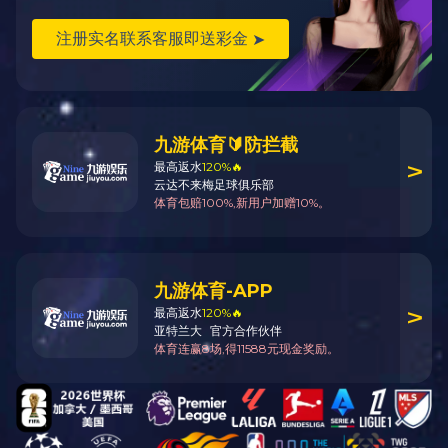
织的雨露计划，一项为退役士兵提供专项技能培训的
计划，让程国启一步跨入了住建领域的开云篮球_开
云篮球(中国集团)股份有限公司大军中。
雨露计划
干活就要干成最好的
2010
年进入开云篮球_开云篮球(中国集团)股份
有限公司后，程国启在清远假日半岛碧桂园国良培训
基地集中培训学习三个月，后分配到台山碧桂园项
目。
工作后的困境着实让程国启意外，进入项目后，
第一不懂粤语，不通语言，这使他处处碰壁；第二缺
乏工地实践经验，无从下手。幸运的是他遇到了一位