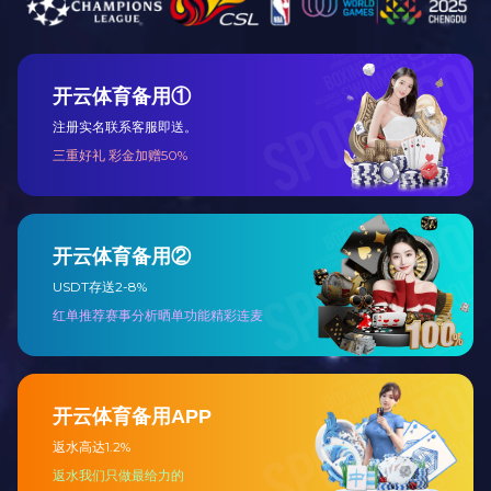
好师傅，师傅告诉他：“阿启，要想在这行业干好，
就要做好不怕吃苦的准备，亲自动手，培养自己独立
管理的能力。”未来的日子里，程国启始终将师傅的
话牢记于心，付之于行。
工作中的程国启
不久后，程国启接到一项工作任务，独自管理四
栋四拼别墅。这让程国启既兴奋又害怕，兴奋于有了
磨炼自己的机会，害怕在辜负了大家的期望。程国启
为了完美达成施工任务，废寝忘食，时常结合图纸对
现场情况反复研究，白天事务繁忙，晚上就挤出部分
休息时间揣摩，遇到技术难题一定要找师傅和其他线
条同事耐心请教。