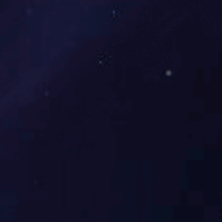
临近预售节点时，程国启更是加强项目的每周质
安培训交底，针对重点环节、重点工序，亲自组织多
部门联合验收，在确保施工进度的同时保证工程品
质，最后经过项目全体人员的齐心协力，通辽城市之
光项目按时完成预售节点，
2022
年
7
月
20
日，项目展
示区交付现场，收获甲方的高度肯定。
通辽城市之光项目团队
永葆军人本色
退伍不褪色，程国启始终不忘军人保家卫国的初
心。青海玉树发生
7.1
级地震时，作为一名退伍老
兵，程国启心系灾区，毅然参加了玉树灾后重建的工
作。虽然每天住着临时帐篷，忍受着缺水高温，蚊虫
叮咬。但是他每天只休息几个小时。他说，让我再多