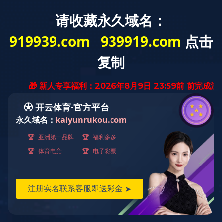
EN
企业要闻
员工文苑
集团资讯
专题报道
顺德区人大常委会主任刘铭恩一行领导莅临开
云篮球_开云篮球(中国集团)股份有限公司建筑