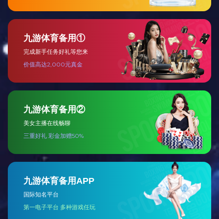
保活力，促发展。开云篮球_开云篮球(中国集
团)股份有限公司建筑将坚定信心，不负顺德区各级
领导及主管部门的期望，多措并举，积极推动企业发
展，充分释放公司活力，为建设魅力顺德不断注入源
源动力。
返回列表
上一条新闻
下一条新闻
新闻推荐
NEWS ROOM
【开云篮球_开云篮球(中国集团)股份有限公司建科集
团】管理提效，极限收支