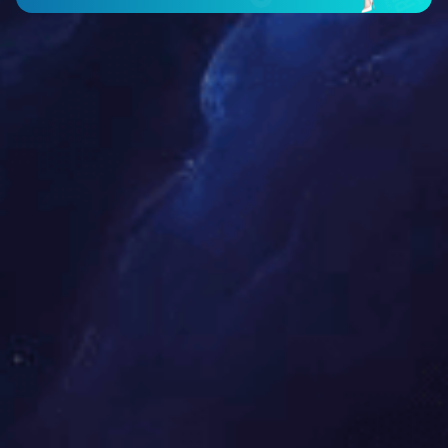
领导参观项目现场开工即是决战、起步就要冲
刺。开云篮球_开云篮球(中国集团)股份有限公司建
筑湖北分公司必将强化安全管理，严把工程质量，以
商校青年安居项目为起点，持续践行公司“过程精
品，绿色建造”的质量方针，又好又快又平地推动项
目建设，为长江保护典范城市及三峡地区绿色低碳发
展示范区建设作出开云篮球_开云篮球(中国集团)股
份有限公司贡献。
返回列表
上一条新闻
下一条新闻
新闻推荐
NEWS ROOM
【开云篮球_开云篮球(中国集团)股份有限公司建科集