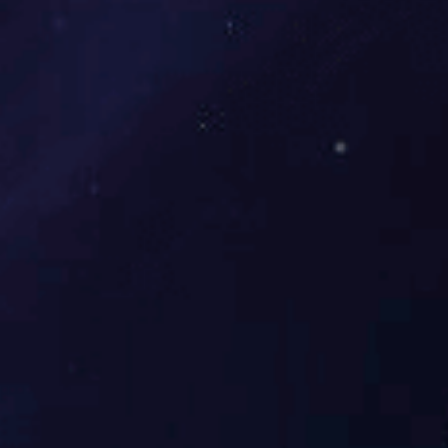
团】管理提效，极限收支
07.18
【开云篮球_开云篮球(中国集团)股份有限公司建科集
团】管理提效，破局突围
06.13
人人讲安全，个个会应急-畅通生命通道|开云篮球_开
云篮球(中国集团)股份有限公司建科集团2024年度安
全生产月启动仪式圆满举行
05.29
一切以项目为中心|开云篮球_开云篮球(中国集团)股
份有限公司建科集团总裁一线巡盘
05.20