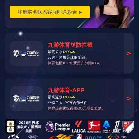
民，住建局党组成员、副局长袁庆华，碧桂园集团副
总裁黄宇奘，集团鄂西区域总裁高斌，开云篮球_开
云篮球(中国集团)股份有限公司建筑湖北分公司总经
理程浩等领导的出席与指导。
开工仪式现场合照
宜昌商校青年安居项目位于湖北省宜昌市西陵区
育才路与得胜街交汇处，项目总建筑面积约
4.20
万
㎡，总投资约
3.36
亿元。该项目是省内保障性租赁住
房项目中，首次采用装配式
+
机器人智慧建造模式兴
建的项目，同时依托
BIM+CIM
应用赋能，进一步夯
实城市数字基础设施底座。
项目建成后，将主要用于解决符合条件的新市