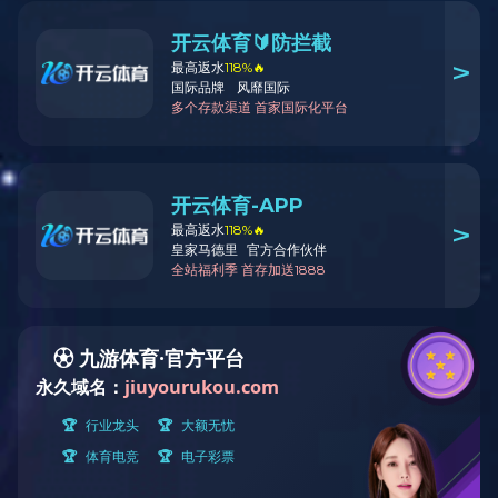
发布时间：23-02-27 浏览量：4749
近期，扫黑除恶电视剧《狂飙》热映
演员精湛的演技加上扣人心弦的故事情节
令广大网友直呼过瘾
频频发出“读孙子兵法，品启强人生，做翻身男人”的
搞笑热评
剧集评分更加高达
9.5
分
回望真实生活
我们工地人的“大戏”也相当出彩
当开云篮球_开云篮球(中国集团)股份有限公司人与
影视综艺梦幻联动
也能擦出精彩火花