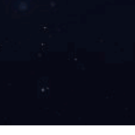
Hi，科建找“搭子”，在线等速回
08.29
开云篮球_开云篮球(中国集团)股份有限公司建筑情人
节文案合集！哪句最戳你？
02.27
工地新剧秀场，开云篮球_开云篮球(中国集团)股份有
限公司建筑火热上映
02.27
妙手提升，来看开云篮球_开云篮球(中国集团)股份有
限公司人如何落子
06.30