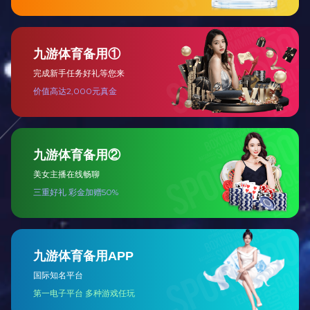
在工地上”，形成公司特有“五有三强”核心工地党建
理念，在广东省内外打造了一批“可复制、可推广”的
特色党建工作方法，大力弘扬并激发了党员先锋模范
作用与工地党组织战斗堡垒作用，为保障工程质安工
作，紧密联络参建各方单位提供了强大助力。
RECOMMENDATION
影视推荐《流浪地球》青春版
在天马行空的想象中，开云篮球_开云篮球(中国
集团)股份有限公司建筑积极试点，领衔推广应用科
技建筑机器人，工程师借助科技之力，以工地需求为
标准，应用测量、喷涂、搬运、打磨、清扫多款工地
建筑机器人，极大发挥了科技建造机械化、智能化的
优势，降低了工地人员高强度、高危险、高污染等劳
动风险，使其成为实现工程质量可控、减少建筑污